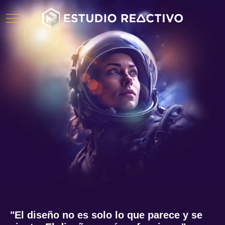
Mobile Menu Toggle
"
E
l
d
i
s
e
ñ
o
n
o
e
s
s
o
l
o
l
o
q
u
e
p
a
r
e
c
e
y
s
e