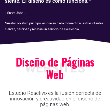
s
i
e
n
t
e
.
E
l
d
i
s
e
ñ
o
e
s
c
ó
m
o
f
u
n
c
i
o
n
a
.
"
- Steve Jobs -
Nuestro objetivo principal es que en cada momento nuestros clientes
sientan, perciban y reciban un servicio de excelencia.
Diseño de Páginas
WEBSITES
Web
Estudio Reactivo es la fusión perfecta de
innovación y creatividad en el diseño de
páginas web.