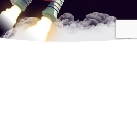
Creamos
soluciones
IMPACTANTES
para
tu
marca
mercadeo digital, diseño gráfico,
web, multimedia & apps.