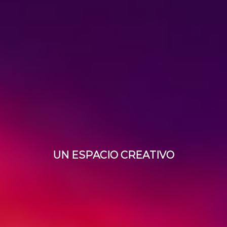
U
N
E
S
P
A
C
I
O
C
R
E
A
T
I
V
O